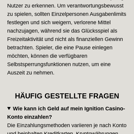
Nutzer zu erkennen. Um verantwortungsbewusst
zu spielen, sollten Einzelpersonen Ausgabenlimits
festlegen und sich weigern, verlorene Mittel
nachzujagen, während sie das Glücksspiel als
Freizeitaktivität und nicht als finanziellen Gewinn
betrachten. Spieler, die eine Pause einlegen
möchten, können die verfügbaren
Selbstsperrungsfunktionen nutzen, um eine
Auszeit zu nehmen.
HÄUFIG GESTELLTE FRAGEN
Wie kann ich Geld auf mein Ignition Casino-
Konto einzahlen?
Die Einzahlungsmethoden variieren je nach Konto
und beinhalten Kreditkarten, Kryptowährungen