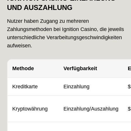
UND AUSZAHLUNG
Nutzer haben Zugang zu mehreren
Zahlungsmethoden bei Ignition Casino, die jeweils
unterschiedliche Verarbeitungsgeschwindigkeiten
aufweisen.
Methode
Verfügbarkeit
E
Kreditkarte
Einzahlung
$
Kryptowährung
Einzahlung/Auszahlung
$