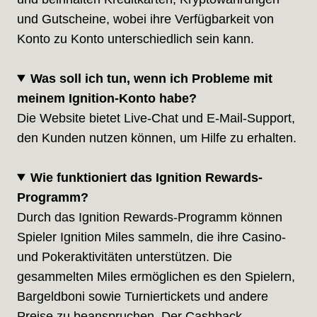
und Gutscheine, wobei ihre Verfügbarkeit von
Konto zu Konto unterschiedlich sein kann.
Was soll ich tun, wenn ich Probleme mit
meinem Ignition-Konto habe?
Die Website bietet Live-Chat und E-Mail-Support,
den Kunden nutzen können, um Hilfe zu erhalten.
Wie funktioniert das Ignition Rewards-
Programm?
Durch das Ignition Rewards-Programm können
Spieler Ignition Miles sammeln, die ihre Casino-
und Pokeraktivitäten unterstützen. Die
gesammelten Miles ermöglichen es den Spielern,
Bargeldboni sowie Turniertickets und andere
Preise zu beanspruchen. Der Cashback-