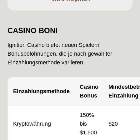
CASINO BONI
Ignition Casino bietet neuen Spielern
Bonusbelohnungen, die je nach gewählter
Einzahlungsmethode variieren.
Casino
Mindestbet
Einzahlungsmethode
Bonus
Einzahlung
150%
Kryptowährung
bis
$20
$1.500