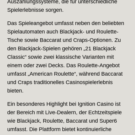
Auszahlungssysteme, die für unterschiedliche
Spielerlebnisse sorgen.
Das Spieleangebot umfasst neben den beliebten
Spielautomaten auch Blackjack- und Roulette-
Tische sowie Baccarat und Craps-Optionen. Zu
den Blackjack-Spielen gehören „21 Blackjack
Classic“ sowie zwei klassische Varianten mit
einem oder zwei Decks. Das Roulette-Angebot
umfasst „American Roulette“, während Baccarat
und Craps traditionelles Casinospielerlebnis
bieten.
Ein besonderes Highlight bei Ignition Casino ist
der Bereich mit Live-Dealern, der Echtzeitspiele
wie Blackjack, Roulette, Baccarat und Super6
umfasst. Die Plattform bietet kontinuierliche