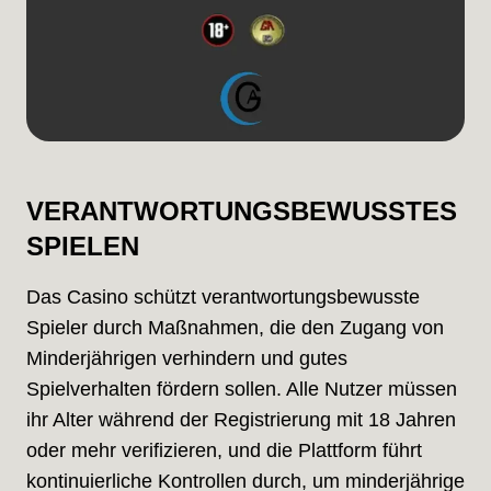
VERANTWORTUNGSBEWUSSTES
SPIELEN
Das Casino schützt verantwortungsbewusste
Spieler durch Maßnahmen, die den Zugang von
Minderjährigen verhindern und gutes
Spielverhalten fördern sollen. Alle Nutzer müssen
ihr Alter während der Registrierung mit 18 Jahren
oder mehr verifizieren, und die Plattform führt
kontinuierliche Kontrollen durch, um minderjährige