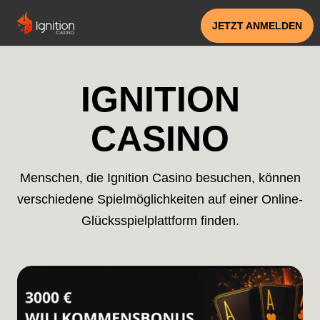
JETZT ANMELDEN
IGNITION
CASINO
Menschen, die Ignition Casino besuchen, können
verschiedene Spielmöglichkeiten auf einer Online-
Glücksspielplattform finden.